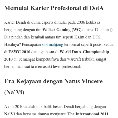
Memulai Karier Profesional di DotA
Karier Dendi di dunia esports dimulai pada 2006 ketika ia
Wolker Gaming (WG)
bergabung dengan tim
di usia 17 tahun ().
Dia pindah dan kembali antara tim seperti Ks.int dan DTS.
Hasilnya? Pencapaian
slot mahjong
terhormat seperti posisi kedua
ESWC 2010
World DotA Championship
di
dan tiga besar di
2010
(). Semangat kompetitifnya dari warcraft terbukti sangat
bermanfaat saat ia memasuki level profesional.
Era Kejayaan dengan Natus Vincere
(Na’Vi)
Akhir 2010 adalah titik balik besar: Dendi bergabung dengan
Na’Vi
The International 2011
dan bersama timnya menjuarai
,