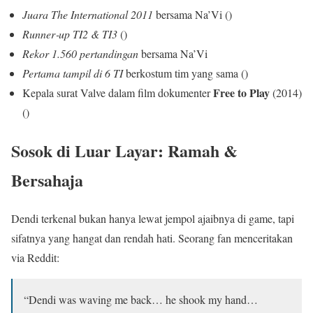
Juara The International 2011
bersama Na’Vi ()
Runner‑up TI2 & TI3
()
Rekor 1.560 pertandingan
bersama Na’Vi
Pertama tampil di 6 TI
berkostum tim yang sama ()
Free to Play
Kepala surat Valve dalam film dokumenter
(2014)
()
Sosok di Luar Layar: Ramah &
Bersahaja
Dendi terkenal bukan hanya lewat jempol ajaibnya di game, tapi
sifatnya yang hangat dan rendah hati. Seorang fan menceritakan
via Reddit:
“Dendi was waving me back… he shook my hand…