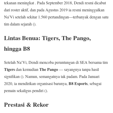
tekanan meningkat . Pada September 2018, Dendi resmi dicabut
dari roster aktif, dan pada Agustus 2019 ia resmi meninggalkan
Na’Vi setelah sekitar 1.560 pertandingan—terbanyak dengan satu
tim dalam sejarah ().
Lintas Benua: Tigers, The Pango,
hingga B8
Setelah Na’Vi, Dendi mencoba peruntungan di SEA bersama tim
Tigers
The Pango
dan kemudian
— sayangnya tanpa hasil
signifikan (). Namun, semangatnya tak padam. Pada Januari
B8 Esports
2020, ia mendirikan organisasi barunya,
, sebagai
pemain sekaligus pendiri ().
Prestasi & Rekor