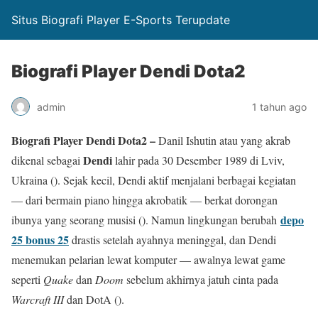
Situs Biografi Player E-Sports Terupdate
Biografi Player Dendi Dota2
admin
1 tahun ago
Biografi Player Dendi Dota2 –
Danil Ishutin atau yang akrab
Dendi
dikenal sebagai
lahir pada 30 Desember 1989 di Lviv,
Ukraina (). Sejak kecil, Dendi aktif menjalani berbagai kegiatan
— dari bermain piano hingga akrobatik — berkat dorongan
depo
ibunya yang seorang musisi (). Namun lingkungan berubah
25 bonus 25
drastis setelah ayahnya meninggal, dan Dendi
menemukan pelarian lewat komputer — awalnya lewat game
seperti
Quake
dan
Doom
sebelum akhirnya jatuh cinta pada
Warcraft III
dan DotA ().