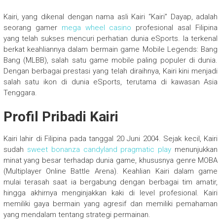
Kairi, yang dikenal dengan nama asli Kairi “Kairi” Dayap, adalah
seorang gamer
mega wheel casino
profesional asal Filipina
yang telah sukses mencuri perhatian dunia eSports. Ia terkenal
berkat keahliannya dalam bermain game Mobile Legends: Bang
Bang (MLBB), salah satu game mobile paling populer di dunia.
Dengan berbagai prestasi yang telah diraihnya, Kairi kini menjadi
salah satu ikon di dunia eSports, terutama di kawasan Asia
Tenggara.
Profil Pribadi Kairi
Kairi lahir di Filipina pada tanggal 20 Juni 2004. Sejak kecil, Kairi
sudah
sweet bonanza candyland pragmatic play
menunjukkan
minat yang besar terhadap dunia game, khususnya genre MOBA
(Multiplayer Online Battle Arena). Keahlian Kairi dalam game
mulai terasah saat ia bergabung dengan berbagai tim amatir,
hingga akhirnya menginjakkan kaki di level profesional. Kairi
memiliki gaya bermain yang agresif dan memiliki pemahaman
yang mendalam tentang strategi permainan.