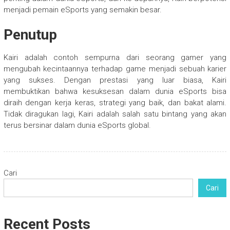
menjadi pemain eSports yang semakin besar.
Penutup
Kairi adalah contoh sempurna dari seorang gamer yang
mengubah kecintaannya terhadap game menjadi sebuah karier
yang sukses. Dengan prestasi yang luar biasa, Kairi
membuktikan bahwa kesuksesan dalam dunia eSports bisa
diraih dengan kerja keras, strategi yang baik, dan bakat alami.
Tidak diragukan lagi, Kairi adalah salah satu bintang yang akan
terus bersinar dalam dunia eSports global.
Cari
Cari
Recent Posts