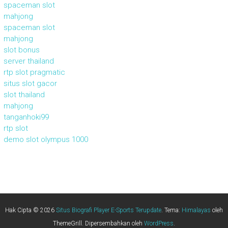
spaceman slot
mahjong
spaceman slot
mahjong
slot bonus
server thailand
rtp slot pragmatic
situs slot gacor
slot thailand
mahjong
tanganhoki99
rtp slot
demo slot olympus 1000
Hak Cipta © 2026
Situs Biografi Player E-Sports Terupdate
. Tema:
Himalayas
oleh
ThemeGrill. Dipersembahkan oleh
WordPress
.