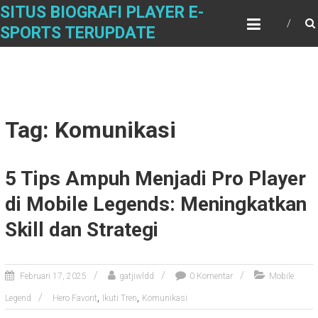
Skip
SITUS BIOGRAFI PLAYER E-
to
SPORTS TERUPDATE
content
Tag: Komunikasi
5 Tips Ampuh Menjadi Pro Player
di Mobile Legends: Meningkatkan
Skill dan Strategi
Februari 17, 2025
gatjiwldd
0 Komentar
Mobile
,
,
Legend
Hero Favorit
Ikuti Tren
Komunikasi