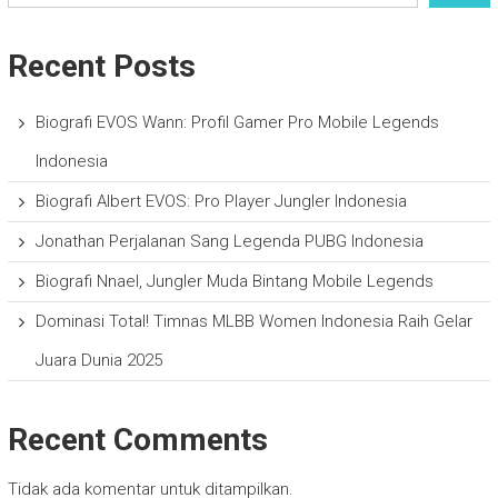
Recent Posts
Biografi EVOS Wann: Profil Gamer Pro Mobile Legends
Indonesia
Biografi Albert EVOS: Pro Player Jungler Indonesia
Jonathan Perjalanan Sang Legenda PUBG Indonesia
Biografi Nnael, Jungler Muda Bintang Mobile Legends
Dominasi Total! Timnas MLBB Women Indonesia Raih Gelar
Juara Dunia 2025
Recent Comments
Tidak ada komentar untuk ditampilkan.