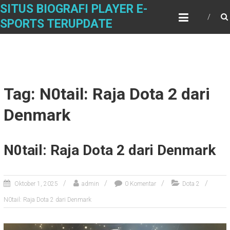
Skip
SITUS BIOGRAFI PLAYER E-
to
SPORTS TERUPDATE
content
Tag: N0tail: Raja Dota 2 dari
Denmark
N0tail: Raja Dota 2 dari Denmark
Oktober 1, 2025
admin
0 Komentar
Dota 2
N0tail: Raja Dota 2 dari Denmark