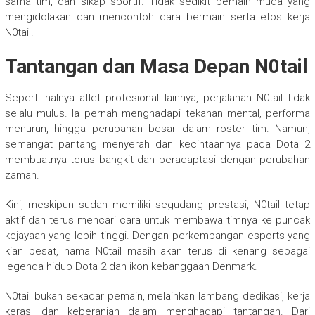
sama tim, dan sikap sportif. Tidak sedikit pemain muda yang
mengidolakan dan mencontoh cara bermain serta etos kerja
N0tail.
Tantangan dan Masa Depan N0tail
Seperti halnya atlet profesional lainnya, perjalanan N0tail tidak
selalu mulus. Ia pernah menghadapi tekanan mental, performa
menurun, hingga perubahan besar dalam roster tim. Namun,
semangat pantang menyerah dan kecintaannya pada Dota 2
membuatnya terus bangkit dan beradaptasi dengan perubahan
zaman.
Kini, meskipun sudah memiliki segudang prestasi, N0tail tetap
aktif dan terus mencari cara untuk membawa timnya ke puncak
kejayaan yang lebih tinggi. Dengan perkembangan esports yang
kian pesat, nama N0tail masih akan terus di kenang sebagai
legenda hidup Dota 2 dan ikon kebanggaan Denmark.
N0tail bukan sekadar pemain, melainkan lambang dedikasi, kerja
keras, dan keberanian dalam menghadapi tantangan. Dari