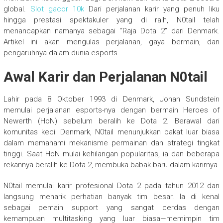
global.
Slot gacor 10k
Dari perjalanan karir yang penuh liku
hingga prestasi spektakuler yang di raih, N0tail telah
menancapkan namanya sebagai “Raja Dota 2” dari Denmark.
Artikel ini akan mengulas perjalanan, gaya bermain, dan
pengaruhnya dalam dunia esports.
Awal Karir dan Perjalanan N0tail
Lahir pada 8 Oktober 1993 di Denmark, Johan Sundstein
memulai perjalanan esports-nya dengan bermain Heroes of
Newerth (HoN) sebelum beralih ke Dota 2. Berawal dari
komunitas kecil Denmark, N0tail menunjukkan bakat luar biasa
dalam memahami mekanisme permainan dan strategi tingkat
tinggi. Saat HoN mulai kehilangan popularitas, ia dan beberapa
rekannya beralih ke Dota 2, membuka babak baru dalam karirnya.
N0tail memulai karir profesional Dota 2 pada tahun 2012 dan
langsung menarik perhatian banyak tim besar. Ia di kenal
sebagai pemain support yang sangat cerdas dengan
kemampuan multitasking yang luar biasa—memimpin tim