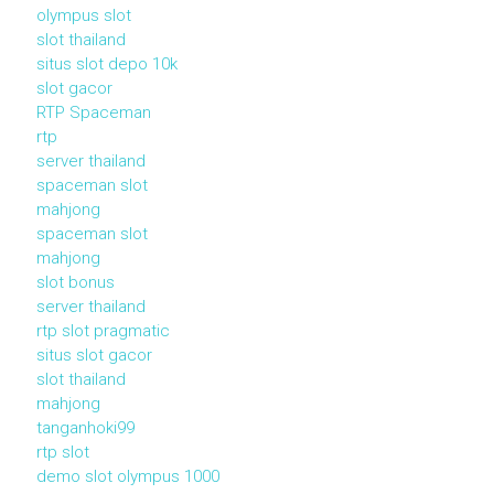
olympus slot
slot thailand
situs slot depo 10k
slot gacor
RTP Spaceman
rtp
server thailand
spaceman slot
mahjong
spaceman slot
mahjong
slot bonus
server thailand
rtp slot pragmatic
situs slot gacor
slot thailand
mahjong
tanganhoki99
rtp slot
demo slot olympus 1000