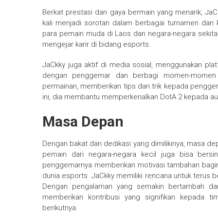
Berkat prestasi dan gaya bermain yang menarik, JaC
kali menjadi sorotan dalam berbagai turnamen dan k
para pemain muda di Laos dan negara-negara sekitar
mengejar karir di bidang esports.
JaCkky juga aktif di media sosial, menggunakan pla
dengan penggemar dan berbagi momen-momen mena
permainan, memberikan tips dan trik kepada penggem
ini, dia membantu memperkenalkan DotA 2 kepada audi
Masa Depan
Dengan bakat dan dedikasi yang dimilikinya, masa de
pemain dari negara-negara kecil juga bisa bersi
penggemarnya memberikan motivasi tambahan baginy
dunia esports. JaCkky memiliki rencana untuk terus be
Dengan pengalaman yang semakin bertambah dan 
memberikan kontribusi yang signifikan kepada t
berikutnya.