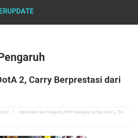
TERUPDATE
 Pengaruh
otA 2, Carry Berprestasi dari
,
,
Dota 2
Kepopuleran dan Pengaruh
Profil Terlengkap JaCkky DotA 2
The