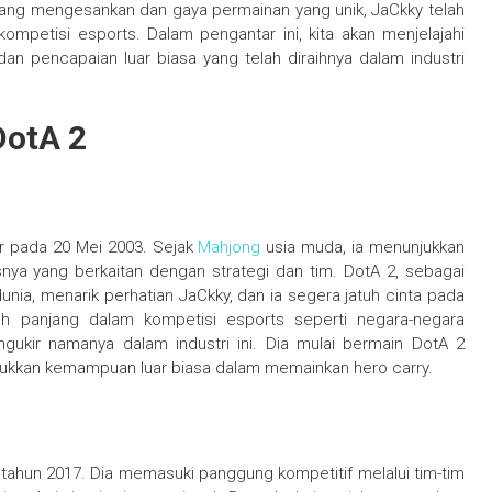
yang mengesankan dan gaya permainan yang unik, JaCkky telah
mpetisi esports. Dalam pengantar ini, kita akan menjelajahi
 dan pencapaian luar biasa yang telah diraihnya dalam industri
DotA 2
ir pada 20 Mei 2003. Sejak
Mahjong
usia muda, ia menunjukkan
nya yang berkaitan dengan strategi dan tim. DotA 2, sebagai
dunia, menarik perhatian JaCkky, dan ia segera jatuh cinta pada
ah panjang dalam kompetisi esports seperti negara-negara
gukir namanya dalam industri ini. Dia mulai bermain DotA 2
njukkan kemampuan luar biasa dalam memainkan hero carry.
 tahun 2017. Dia memasuki panggung kompetitif melalui tim-tim