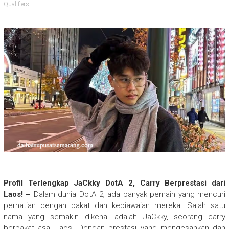
Qualifiers
Profil Terlengkap JaCkky DotA 2, Carry Berprestasi dari
Laos! –
Dalam dunia DotA 2, ada banyak pemain yang mencuri
perhatian dengan bakat dan kepiawaian mereka. Salah satu
nama yang semakin dikenal adalah JaCkky, seorang carry
berbakat asal Laos. Dengan prestasi yang mengesankan dan