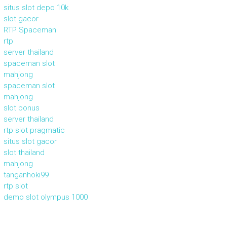
situs slot depo 10k
slot gacor
RTP Spaceman
rtp
server thailand
spaceman slot
mahjong
spaceman slot
mahjong
slot bonus
server thailand
rtp slot pragmatic
situs slot gacor
slot thailand
mahjong
tanganhoki99
rtp slot
demo slot olympus 1000