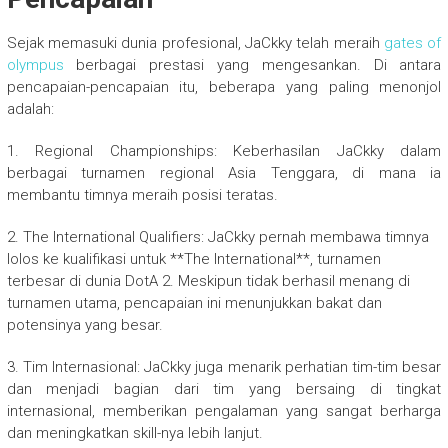
Sejak memasuki dunia profesional, JaCkky telah meraih
gates of
olympus
berbagai prestasi yang mengesankan. Di antara
pencapaian-pencapaian itu, beberapa yang paling menonjol
adalah:
1. Regional Championships: Keberhasilan JaCkky dalam
berbagai turnamen regional Asia Tenggara, di mana ia
membantu timnya meraih posisi teratas.
2. The International Qualifiers: JaCkky pernah membawa timnya
lolos ke kualifikasi untuk **The International**, turnamen
terbesar di dunia DotA 2. Meskipun tidak berhasil menang di
turnamen utama, pencapaian ini menunjukkan bakat dan
potensinya yang besar.
3. Tim Internasional: JaCkky juga menarik perhatian tim-tim besar
dan menjadi bagian dari tim yang bersaing di tingkat
internasional, memberikan pengalaman yang sangat berharga
dan meningkatkan skill-nya lebih lanjut.