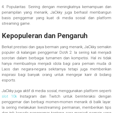
4. Popularitas: Seiring dengan meningkatnya kemampuan dan
penampilan yang menarik, JaCkky juga berhasil membangun
basis penggemar yang kuat di media sosial dan platform
streaming game.
Kepopuleran dan Pengaruh
Berkat prestasi dan gaya bermain yang menarik, JaCkky semakin
populer di kalangan penggemar DotA 2. Ia sering kali menjadi
sorotan dalam berbagai turnamen dan kompetisi. Hal ini tidak
hanya membuatnya menjadi idola bagi para pemain muda di
Laos dan negara-negara sekitarnya tetapi juga memberikan
inspirasi bagi banyak orang untuk mengejar karir di bidang
esports.
JaCkky juga aktif di media sosial, menggunakan platform seperti
slot 10k
Instagram dan Twitch untuk berinteraksi dengan
penggemar dan berbagi momen-momen menarik di balik layar.
Ia sering melakukan livestreaming permainan, memberikan tips