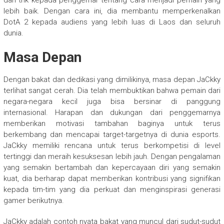
dan trik kepada penggemar tentang cara menjadi pemain yang
lebih baik. Dengan cara ini, dia membantu memperkenalkan
DotA 2 kepada audiens yang lebih luas di Laos dan seluruh
dunia.
Masa Depan
Dengan bakat dan dedikasi yang dimilikinya, masa depan JaCkky
terlihat sangat cerah. Dia telah membuktikan bahwa pemain dari
negara-negara kecil juga bisa bersinar di panggung
internasional. Harapan dan dukungan dari penggemarnya
memberikan motivasi tambahan baginya untuk terus
berkembang dan mencapai target-targetnya di dunia esports.
JaCkky memiliki rencana untuk terus berkompetisi di level
tertinggi dan meraih kesuksesan lebih jauh. Dengan pengalaman
yang semakin bertambah dan kepercayaan diri yang semakin
kuat, dia berharap dapat memberikan kontribusi yang signifikan
kepada tim-tim yang dia perkuat dan menginspirasi generasi
gamer berikutnya.
JaCkky adalah contoh nyata bakat yang muncul dari sudut-sudut